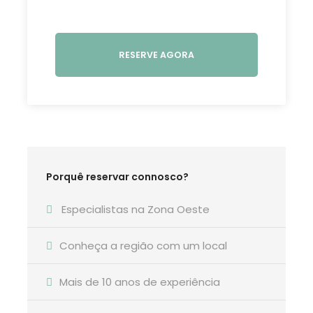
Velha de Coimbra
e mergulhe nas ruas
históricas da cidade, onde poderá também
conhecer o passado judaico da Coimbra.
RESERVE AGORA
Conheça a
emblemática Igreja de Santa
Cruz
, um dos mais importantes centros
religiosos e culturais do país durante a idade
média e não só. É também o local do eterno
descanso do fundador de Portugal: D. Afonso
Henriques.
Porquê reservar connosco?
Descubra aqui todas as outras
visitas guiadas
no Oeste de Portugal
Especialistas na Zona Oeste
Conheça a região com um local
Fotografia
Mais de 10 anos de experiência