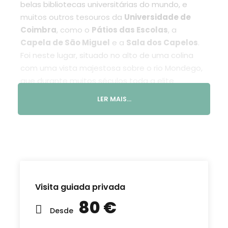
belas bibliotecas universitárias do mundo, e
muitos outros tesouros da
Universidade de
Coimbra
, como o
Pátios das Escolas
, a
Capela de São Miguel
e a
Sala dos Capelos
.
Foi neste lugar, situado no alto de uma colina
com uma vista majestosa sobre o rio Mondego,
que durante muitos séculos toda a elite
académica do país foi formada: era a única
LER MAIS...
universidade de Portugal e do Império Português.
Conheça o papel da universidade na história de
Portugal e as tradições únicas desta que é uma
das universidades mais antigas do mundo: do
introspectivo Fado de Coimbra ao Rasganço,
passando pela a vibrante e incontornável
Visita guiada privada
Queima das Fitas.
80 €
Desde
Visite a antiga “igreja-fortaleza” que a é a
Sé