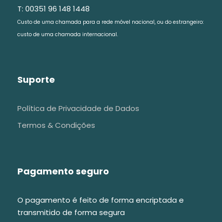
T: 00351 96 148 1448
Visitar a Universidade
Custo de uma chamada para a rede móvel nacional, ou do estrangeiro:
custo de uma chamada internacional.
Explorar a biblioteca Joanina
Conhecer a capela de São Miguel
Visitar o Palácio Real
Suporte
Política de Privacidade de Dados
Termos & Condições
FAQs
Pagamento seguro
Gostaria de fazer uma visita guiada
personalizada, vocês têm esse tipo de
O pagamento é feito de forma encriptada e
serviço?
transmitido de forma segura