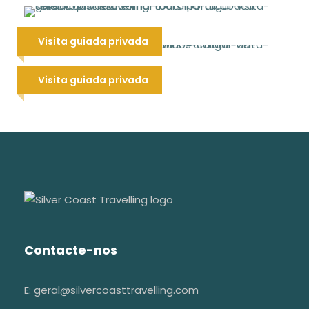
Gorjeta: ao seu critério, com certeza
Tomar, Batalha & Alcobaça:
apreciada!
Visita guiada privada
tesouros UNESCO
160 €
Oeste: Óbidos, Caldas da Rainha,
Visita guiada privada
Peniche & Nazaré
Outras observações
Trazer calçado e roupa confortáveis
140 €
Recomendamos que traga uma
garrafa de água
Não usar chapéus dentro das igrejas
Esta visita guiada poderá ser
cancelada devido a condições
climatéricas adversas
Contacte-nos
E: geral@silvercoasttravelling.com
Visitar & Explorar