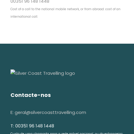
00351 96 148 1448
Cost of a call to the national mobile network, or from abroad: cost of an
international call.
Contacte-nos
E: geral@silvercoasttravelling.com
T: 00351 96 148 1448
Custo de uma chamada para a rede móvel nacional, ou do estrangeiro: