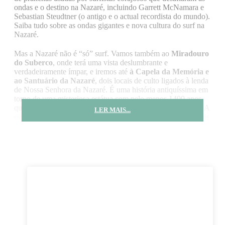
ondas e o destino na Nazaré, incluindo Garrett McNamara e
Sebastian Steudtner (o antigo e o actual recordista do mundo).
Saiba tudo sobre as ondas gigantes e nova cultura do surf na
Nazaré.
Mas a Nazaré não é “só” surf. Vamos também ao
Miradouro
do Suberco
, onde terá uma vista deslumbrante e
verdadeiramente ímpar, e iremos até
à Capela da Memória e
ao Santuário da Nazaré
, dois locais de culto ligados à lenda
de Nossa Senhora da Nazaré. É uma história antiquíssima em
torno de uma misteriosa estátua com pelo menos 1400 anos,
que poderá ver de muito perto, ao vivo e a cores, nesta tour. A
LER MAIS...
estátua e a lenda estão na base de celebrações religiosas locais
importantes e com séculos de história. Grandes navegadores
portugueses, como Vasco da Gama, vieram até à Nazaré pedir
os favores do Divino antes e depois das suas épicas viagens
pelos oceanos desconhecidos, que deram “novos mundos ao
mundo”.
Nesta visita guiada vamos também falar-lhe de muitas outras
Preço
tradições locais desta vila única, como o Peixe Seco, a Arte
38 €
Xávega e os seus barcos “sui generis”, a gastronomia ou
Desde
ainda as famosas sete saias que as nazarenas mais velhas
ainda vestem.