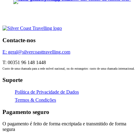
Esta visita guiada poderá ser cancelada devido a
condições climatéricas adversas
Caldas da Rainha food tour
O melhor das Caldas da Rainha
65 €
33 €
Contacte-nos
Visitar & Explorar
E: geral@silvercoasttravelling.com
T: 00351 96 148 1448
Visitar o Santuário da Nossa Sra. da Nazaré
Custo de uma chamada para a rede móvel nacional, ou do estrangeiro: custo de uma chamada internacional.
Descobrir o Forte de São Miguel de Arcanjo
Suporte
Observar a costa no miradouro do Suberco
Política de Privacidade de Dados
Visitar a capela da Memória
Termos & Condições
Passear pela marginal da Nazaré e ver o "Museu
do Peixe Seco"
Pagamento seguro
O pagamento é feito de forma encriptada e transmitido de forma
segura