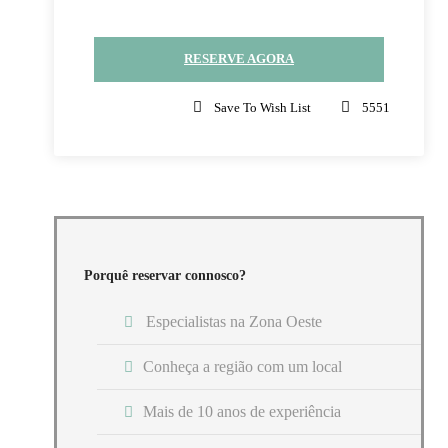
Descubra aqui todas as outras
visitas guiadas no Oeste de
Portugal
RESERVE AGORA
Save To Wish List
5551
Fotografias
Porquê reservar connosco?
Especialistas na Zona Oeste
Ponto de encontro & retorno
Frente ao
Centro Cultural da Nazaré
Conheça a região com um local
Mais de 10 anos de experiência
O que está incluído