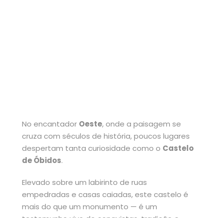
Coração do
Oeste
No encantador
Oeste
, onde a paisagem se
cruza com séculos de história, poucos lugares
despertam tanta curiosidade como o
Castelo
de Óbidos
.
Elevado sobre um labirinto de ruas
empedradas e casas caiadas, este castelo é
mais do que um monumento — é um